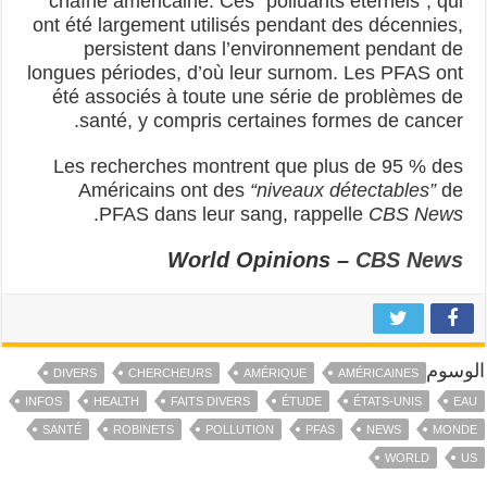
chaîne américaine. Ces “polluants éternels”, qui
ont été largement utilisés pendant des décennies,
persistent dans l’environnement pendant de
longues périodes, d’où leur surnom. Les PFAS ont
été associés à toute une série de problèmes de
santé, y compris certaines formes de cancer.
Les recherches montrent que plus de 95 % des
Américains ont des
“niveaux détectables”
de
.
PFAS dans leur sang, rappelle
CBS News
World Opinions –
CBS News
الوسوم
DIVERS
CHERCHEURS
AMÉRIQUE
AMÉRICAINES
INFOS
HEALTH
FAITS DIVERS
ÉTUDE
ÉTATS-UNIS
EAU
SANTÉ
ROBINETS
POLLUTION
PFAS
NEWS
MONDE
WORLD
US