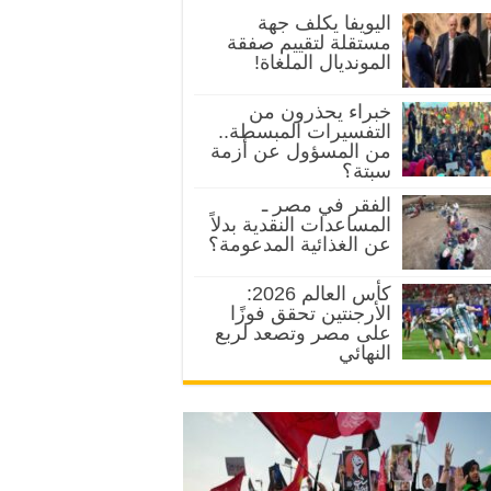
اليويفا يكلف جهة
مستقلة لتقييم صفقة
المونديال الملغاة!
خبراء يحذرون من
التفسيرات المبسطة..
من المسؤول عن أزمة
سبتة؟
الفقر في مصر ـ
المساعدات النقدية بدلاً
عن الغذائية المدعومة؟
كأس العالم 2026:
الأرجنتين تحقق فوزًا
على مصر وتصعد لربع
النهائي