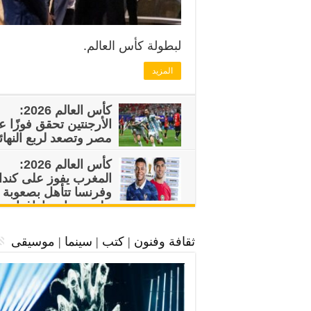
لبطولة كأس العالم.
المزيد
كأس العالم 2026:
الأرجنتين تحقق فوزًا 
مصر وتصعد لربع النهائ
كأس العالم 2026:
المغرب يفوز على كندا
وفرنسا تتأهل بصعوبة
على حساب باراغواي
وتضرب موعداً نارياً مع المغرب في ر
النهائي
ثقافة وفنون | كتب | سينما | موسيقى