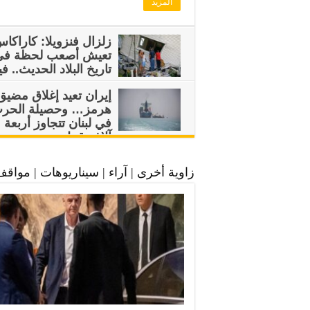
المزيد
زلزال فنزويلا: كاراكا
تعيش أصعب لحظة في
تاريخ البلاد الحديث.. في
إيران تعيد إغلاق مضيق
هرمز… وحصيلة الحر
في لبنان تتجاوز أربعة
آلاف قتيل
زاوية أخرى | آراء | سيناريوهات | مواق