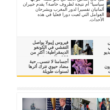
سياسيا" أم نتيجة لظروف خاصة؟ يقدم خبيران
ألمانيان تفسيرا لدور المغرب ويشرحان
العوامل التي لعبت دورا فعليا في هذه
الأحداث.
س
فيروس إيبولا يواصل
التفشي في الكونغو
ديو
الديمقراطية: أكثر من
130 وفاة وتحذيرات من
أجسامنا لا تنسى.. حبة
الصحة العالمية
ون
مضاد حيوي تترك أثرها
لسنوات طويلة
حق