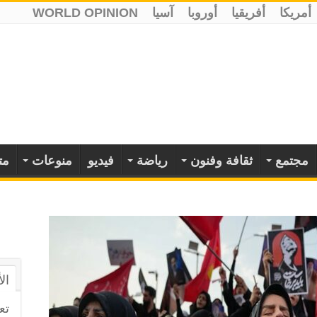
أمريكا
أفريقيا
أوروبا
آسيا
WORLD OPINION
مجتمع
ثقافة وفنون
رياضة
فيديو
منوعات
مت
ال
تع