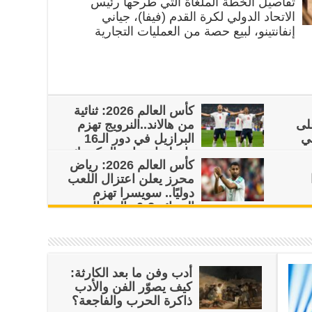
تفاصيل الخطة الملغاة التي طرحها رئيس
الاتحاد الدولي لكرة القدم (فيفا)، جياني
إنفانتينو، لبيع حصة من العمليات التجارية
كأس العالم 2026: ثنائية
على
من هالاند..النرويج تهزم
ي
البرازيل في دور الـ16
وإنجلترا تتجاوز المكسيك
كأس العالم 2026: رياض
وتضرب موعداً مع النرويج
محرز يعلن اعتزال اللعب
دوليًا.. سويسرا تهزم
الجزائر 2-0 والبرتغال
بع
تفوز على كرواتيا 2-1 وستواجه إسبانيا
أدب وفن ما بعد الكارثة:
كيف يصوّر الفن والأدب
ذاكرة الحرب والفاجعة؟