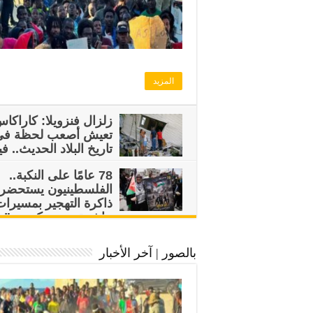
المزيد
زلزال فنزويلا: كاراكا
تعيش أصعب لحظة في
تاريخ البلاد الحديث.. في
78 عامًا على النكبة..
الفلسطينيون يستحضر
ذاكرة التهجير بمسيرات
حاشدة ويتمسكون بـ”
العودة.. فيديو
بالصور | آخر الأخبار