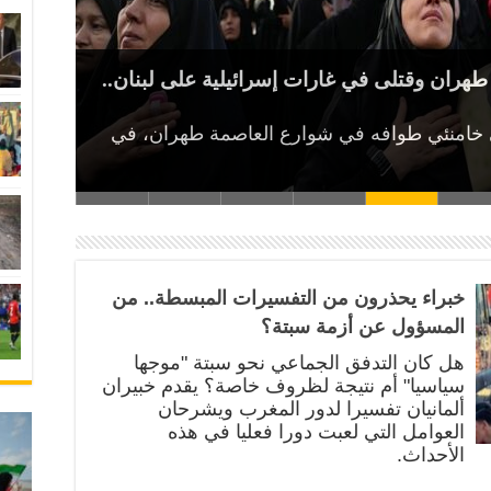
غرب يفوز على كندا وفرنسا تتأهل بصعوبة على حساب
كأس العالم 2026: المغرب يتفوق على هولندا ويتأهل إلى دور الـ16… البرازيل
كأس العالم 2026: ثنائية من هالاند..النرويج تهزم البرازيل في دور الـ16 وإنجلترا
كأس العالم 2026: إنجلترا تهزم الكونغو الديمقراطية 2-1 بفضل هاري كين وتتأهل
ران وقتلى في غارات إسرائيلية على لبنان..
كأس العالم 2026: رياض محرز يعلن اعتزال اللعب دوليًا.. سويسرا تهزم الجزائر 2-0
لنرويج
على يد باراغواي
مغرب في ربع النهائي
قة المونديال الملغاة!
بدلاً عن الغذائية المدعومة؟
سطة.. من المسؤول عن أزمة سبتة؟
 خامنئي طوافه في شوارع العاصمة طهران، في
خبراء يحذرون من التفسيرات المبسطة.. من
المسؤول عن أزمة سبتة؟
هل كان التدفق الجماعي نحو سبتة "موجها
سياسيا" أم نتيجة لظروف خاصة؟ يقدم خبيران
ألمانيان تفسيرا لدور المغرب ويشرحان
العوامل التي لعبت دورا فعليا في هذه
الأحداث.