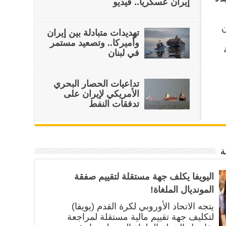
إيران عسكرياً.. فيديو
ن
تهديدات متبادلة بين إيران
وأميركا.. وتصعيد مستمر
في لبنان
تداعيات الحصار البحري
الأمريكي لإيران على
تدفقات النفط
ة
اليويفا يكلف جهة مستقلة لتقييم صفقة
المونديال الملغاة!
يتجه الاتحاد الأوروبي لكرة القدم (يويفا)
لتكليف جهة تقييم مالية مستقلة لمراجعة