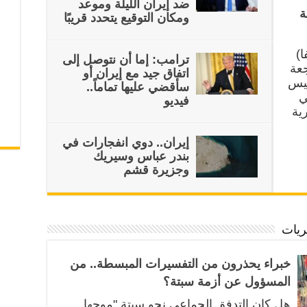
ضد إيران الليلة وموعد
ة
ومكان التوقيع يتحدد قريبًا
ا)
ترامب: إما ⁠أن نتوصل إلى
جعة
اتفاق جيد مع إيران أو
ئيس
سأقضي عليها تماماً..
ي
فيديو
رية
إيران.. دوي انفجارات في
بندر عباس وسيريك
وجزيرة قشم
ريات
خبراء يحذرون من التفسيرات المبسطة.. من
المسؤول عن أزمة سبتة؟
هل كان التدفق الجماعي نحو سبتة "موجها