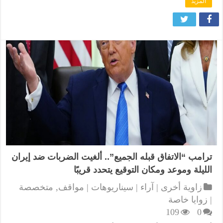
المزيد
ترامب “الاتفاق قبله الجميع”.. ألغيت الضربات ضد إيران
الليلة وموعد ومكان التوقيع يتحدد قريبًا
زاوية أخرى | آراء | سيناريوهات | مواقف
,
متخصصة
| زوايا خاصة
109
0