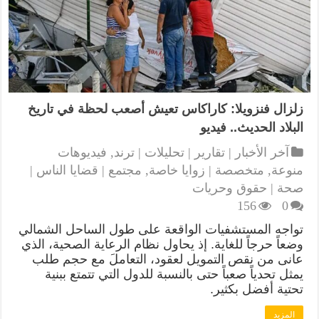
زلزال فنزويلا: كاراكاس تعيش أصعب لحظة في تاريخ
البلاد الحديث.. فيديو
آخر الأخبار | تقارير | تحليلات | ترند
,
فيديوهات
منوعة
,
متخصصة | زوايا خاصة
,
مجتمع | قضايا الناس |
صحة | حقوق وحريات
156
0
تواجه المستشفيات الواقعة على طول الساحل الشمالي
وضعاً حرجاً للغاية. إذ يحاول نظام الرعاية الصحية، الذي
عانى من نقص التمويل لعقود، التعاملَ مع حجم طلب
يمثل تحدياً صعباً حتى بالنسبة للدول التي تتمتع ببنية
تحتية أفضل بكثير.
المزيد