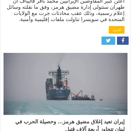
أعلن كبير المفاوضين الإيرانيين محمد باقر قاليباف أن
طهران ستتولى إدارة مضيق هرمز، وفق ما نقلته وسائل
إعلام رسمية، وذلك عقب محادثات جرت مع الولايات
المتحدة في سويسرا تناولت ملفات إقليمية وأمنية.
المزيد
إيران تعيد إغلاق مضيق هرمز… وحصيلة الحرب في
لبنان تتجاوز أربعة آلاف قتيل