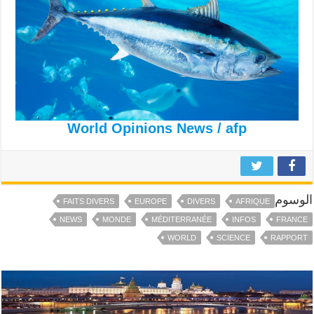
World Opinions News / afp
الوسوم
FAITS DIVERS
EUROPE
DIVERS
AFRIQUE
NEWS
MONDE
MÉDITERRANÉE
INFOS
FRANCE
WORLD
SCIENCE
RAPPORT