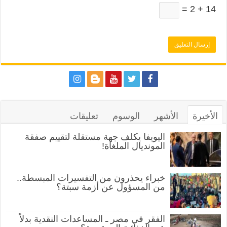
14 + 2 =
الأخيرة
الأشهر
الوسوم
تعليقات
اليويفا يكلف جهة مستقلة لتقييم صفقة
المونديال الملغاة!
خبراء يحذرون من التفسيرات المبسطة..
من المسؤول عن أزمة سبتة؟
الفقر في مصر ـ المساعدات النقدية بدلاً