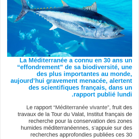
La Méditerranée a connu en 30 ans un
“effondrement” de sa biodiversité, une
des plus importantes au monde,
aujourd’hui gravement menacée, alertent
des scientifiques français, dans un
rapport publié lundi.
Le rapport
“Méditerranée vivante”
, fruit des
travaux de la Tour du Valat, Institut français de
recherche pour la conservation des zones
humides méditerranéennes, s’appuie sur des
recherches approfondies publiées ces 30