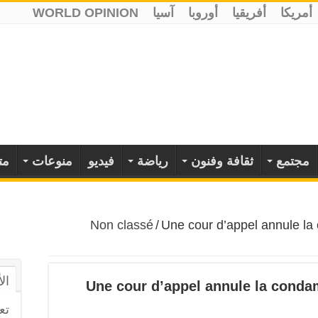
أمريكا
أفريقيا
أوروبا
آسيا
WORLD OPINION
مجتمع
ثقافة وفنون
رياضة
فيديو
منوعات
مت
Non classé
/
Une cour d’appel annule la
ال
Une cour d’appel annule la conda
تع