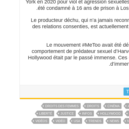
York en 2020 pour viol et agression sexuelles
été condamné à 16 ans de prison à Los A
Le producteur déchu, qui n’a jamais reco
des relations consenties, est actuellement
Le mouvement #MeToo avait été décl
comportement de prédateur sexuel d’Harvey
Hollywood était par le passé immense. Ces
d’immen
T
DROITS DES FEMMES
DROITS
CINÉMA
LIBERTÉ
JUSTICE
INFOS
HOLLYWOOD
VIDÉOS
VIDÉO
USA
TRENDS
NEWS