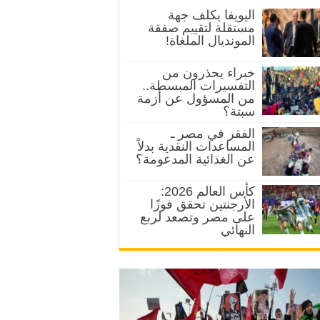
اليويفا يكلف جهة
مستقلة لتقييم صفقة
المونديال الملغاة!
خبراء يحذرون من
التفسيرات المبسطة..
من المسؤول عن أزمة
سبتة؟
الفقر في مصر ـ
المساعدات النقدية بدلاً
عن الغذائية المدعومة؟
كأس العالم 2026:
الأرجنتين تحقق فوزًا
على مصر وتصعد لربع
النهائي