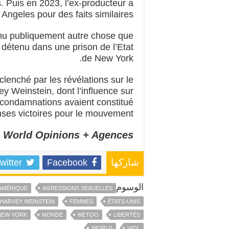
. Puis en 2023, l’ex-producteur a
ngeles pour des faits similaires.
nnu publiquement autre chose que
 détenu dans une prison de l’Etat
de New York.
enché par les révélations sur le
 Weinstein, dont l’influence sur
 condamnations avaient constitué
ses victoires pour le mouvement.
World Opinions + Agences
witter
Facebook
شاركها
الوسوم
AMÉRIQUE
AGRESSIONS SEXUELLES
HARVEY WEINSTEIN
FEMMES
ÉTATS-UNIS
NEW YORK
MONDE
METOO
LIBERTÉS
WORLD
VIOL