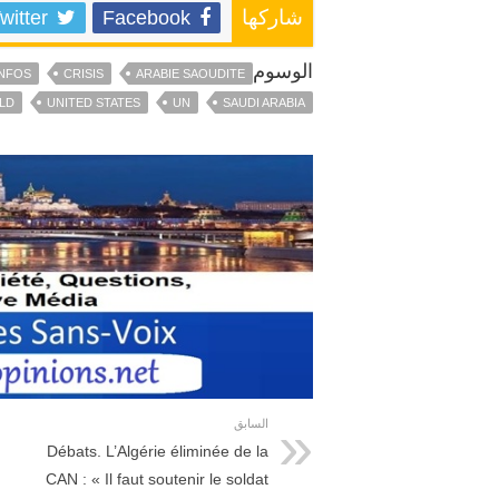
witter
Facebook
شاركها
الوسوم
INFOS
CRISIS
ARABIE SAOUDITE
LD
UNITED STATES
UN
SAUDI ARABIA
السابق
Débats. L’Algérie éliminée de la
CAN : « Il faut soutenir le soldat