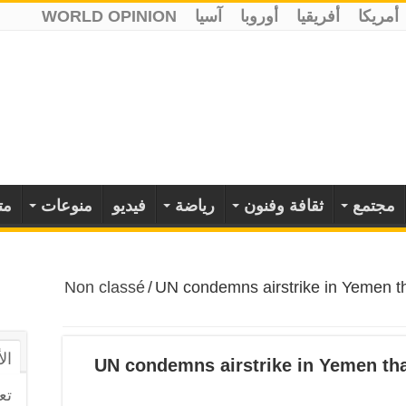
أمريكا
أفريقيا
أوروبا
آسيا
WORLD OPINION
مجتمع
ثقافة وفنون
رياضة
فيديو
منوعات
مت
Non classé
/
UN condemns airstrike in Yemen t
ال
UN condemns airstrike in Yemen tha
تع