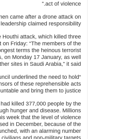
act of violence.”
emen came after a drone attack on
eadership claimed responsibility.
Houthi attack, which killed three
t on Friday: “The members of the
ngest terms the heinous terrorist
s, on Monday 17 January, as well
ther sites in Saudi Arabia,” it said.
ncil underlined the need to hold
nsors of these reprehensible acts
untable and bring them to justice.”
had killed 377,000 people by the
rough hunger and disease. Millions
is week that the level of violence
ssed in December, because of the
aunched, with an alarming number
civilians and non-military targets.