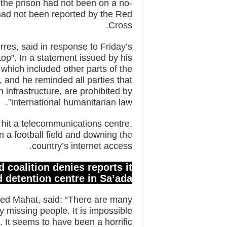
 the prison had not been on a no-
 had not been reported by the Red
Cross.
res, said in response to Friday’s
top”. In a statement issued by his
 which included other parts of the
s, and he reminded all parties that
an infrastructure, are prohibited by
international humanitarian law”.
a hit a telecommunications centre,
in a football field and downing the
country’s internet access.
coalition denies reports it
detention centre in Sa’ada
ed Mahat, said: “There are many
ny missing people. It is impossible
It seems to have been a horrific