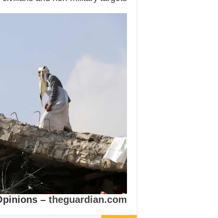
Opinions –
theguardian.com