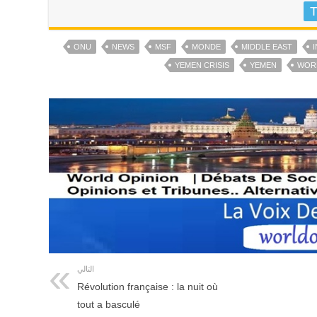
T
ONU
NEWS
MSF
MONDE
MIDDLE EAST
YEMEN CRISIS
YEMEN
WOR
التالي
Révolution française : la nuit où
tout a basculé