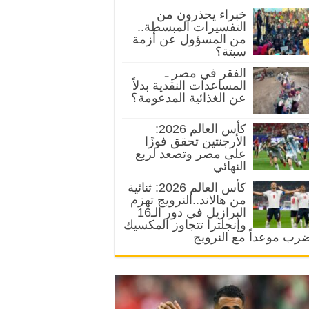
خبراء يحذرون من
التفسيرات المبسطة..
من المسؤول عن أزمة
سبتة؟
الفقر في مصر ـ
المساعدات النقدية بدلاً
عن الغذائية المدعومة؟
كأس العالم 2026:
الأرجنتين تحقق فوزًا
على مصر وتصعد لربع
النهائي
كأس العالم 2026: ثنائية
من هالاند..النرويج تهزم
البرازيل في دور الـ16
وإنجلترا تتجاوز المكسيك
رب موعداً مع النرويج