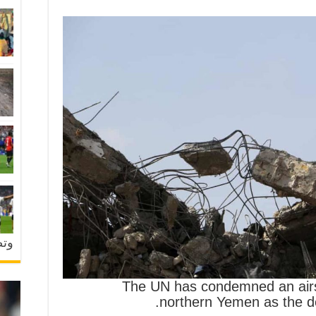
وتض
The UN has condemned an airst
northern Yemen as the de