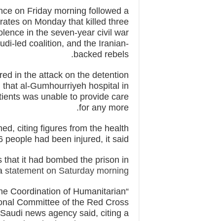
ince on Friday morning followed a
rates on Monday that killed three
iolence in the seven-year civil war
i-led coalition, and the Iranian-
backed rebels.
ed in the attack on the detention
d
that al-Gumhourriyeh hospital in
ients was unable to provide care
for any more.
d, citing figures from the health
6 people had been injured, it said.
s that it had bombed the prison in
a
statement on Saturday morning
r the Coordination of Humanitarian
ional Committee of the Red Cross
l Saudi news agency said, citing a