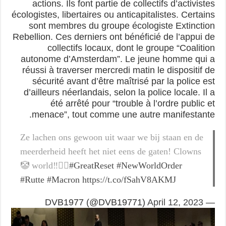
actions. Ils font partie de collectifs d’activistes
écologistes, libertaires ou anticapitalistes. Certains
sont membres du groupe écologiste Extinction
Rebellion. Ces derniers ont bénéficié de l’appui de
collectifs locaux, dont le groupe “Coalition
autonome d’Amsterdam”. Le jeune homme qui a
réussi à traverser mercredi matin le dispositif de
sécurité avant d’être maîtrisé par la police est
d’ailleurs néerlandais, selon la police locale. Il a
été arrêté pour “trouble à l’ordre public et
menace”, tout comme une autre manifestante.
Ze lachen ons gewoon uit waar we bij staan en de
meerderheid heeft het niet eens de gaten! Clowns
🤡 world‼️👇🏻
#GreatReset
#NewWorldOrder
#Rutte
#Macron
https://t.co/fSahV8AKMJ
April 12, 2023
— DVB1977 (@DVB19771)