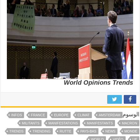
World Opinions Trends
الوسوم
INFOS
FRANCE
EUROPE
CLIMAT
AMSTERDAM
MILITANTS
MANIFESTATIONS
MANIFESTANTS
MACRON
TRENDS
TRENDING
RUTTE
PAYS-BAS
NEWS
MONDE
WORLD
VIDÉO
UE