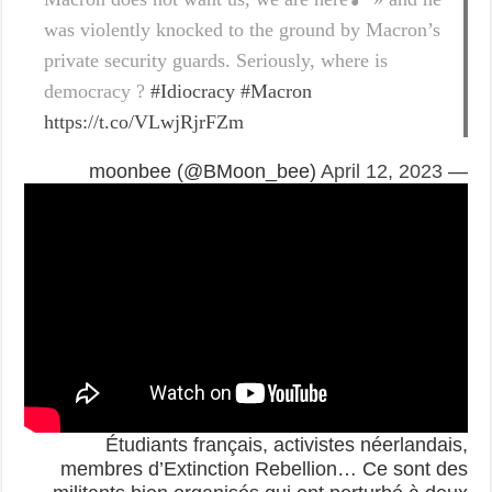
was violently knocked to the ground by Macron’s
private security guards. Seriously, where is
democracy ?
#Idiocracy
#Macron
https://t.co/VLwjRjrFZm
April 12, 2023
— moonbee (@BMoon_bee)
Étudiants français, activistes néerlandais,
membres d’Extinction Rebellion… Ce sont des