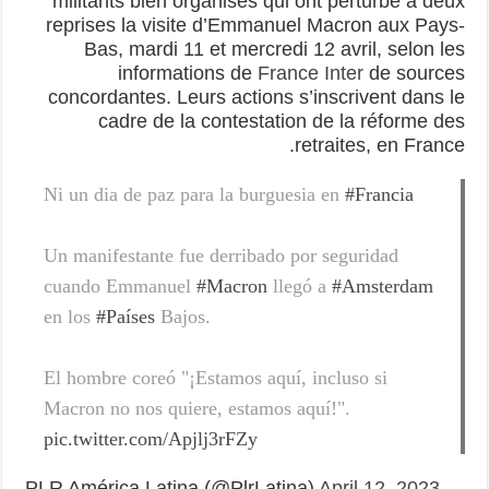
militants bien organisés qui ont perturbé à deux
reprises la visite d’Emmanuel Macron aux Pays-
Bas, mardi 11 et mercredi 12 avril, selon les
informations de
France Inter
de sources
concordantes. Leurs actions s’inscrivent dans le
cadre de la contestation de la réforme des
retraites, en France.
Ni un dia de paz para la burguesia en
#Francia
Un manifestante fue derribado por seguridad
cuando Emmanuel
#Macron
llegó a
#Amsterdam
en los
#Países
Bajos.
El hombre coreó "¡Estamos aquí, incluso si
Macron no nos quiere, estamos aquí!".
pic.twitter.com/Apjlj3rFZy
April 12, 2023
— PLR América Latina (@PlrLatina)