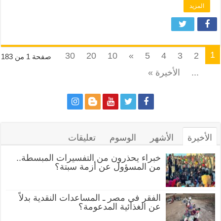
المزيد
1
30
20
10
»
5
4
3
2
صفحة 1 من 183
...
الأخيرة »
الأخيرة
الأشهر
الوسوم
تعليقات
خبراء يحذرون من التفسيرات المبسطة..
من المسؤول عن أزمة سبتة؟
الفقر في مصر ـ المساعدات النقدية بدلاً
عن الغذائية المدعومة؟