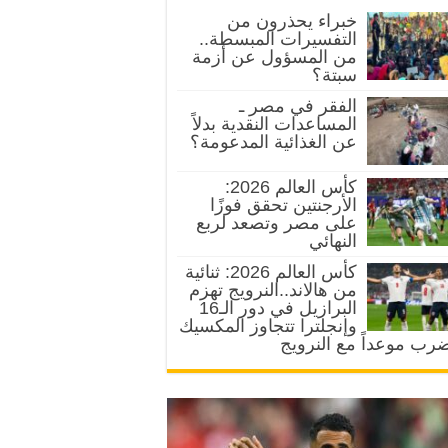
خبراء يحذرون من
التفسيرات المبسطة..
من المسؤول عن أزمة
سبتة؟
الفقر في مصر ـ
المساعدات النقدية بدلاً
عن الغذائية المدعومة؟
كأس العالم 2026:
الأرجنتين تحقق فوزًا
على مصر وتصعد لربع
النهائي
كأس العالم 2026: ثنائية
من هالاند..النرويج تهزم
البرازيل في دور الـ16
وإنجلترا تتجاوز المكسيك
رب موعداً مع النرويج