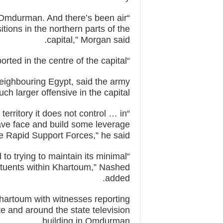
of Omdurman. And there’s been air
ions in the northern parts of the
capital,” Morgan said.
“There have also been sounds of artillery reported in the centre of the capital.”
eighbouring Egypt, said the army
h larger offensive in the capital.
territory it does not control … in
 save face and build some leverage
he Rapid Support Forces,” he said.
to trying to maintain its minimal
stituents within Khartoum,” Nashed
added.
Khartoum with witnesses reporting
tate and around the state television
building in Omdurman.