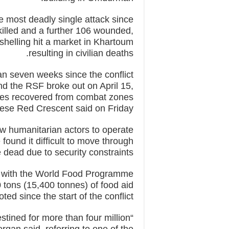
 most deadly single attack since
 killed and a further 106 wounded,
 shelling hit a market in Khartoum
resulting in civilian deaths.
an seven weeks since the conflict
nd the RSF broke out on April 15,
dies recovered from combat zones
nese Red Crescent said on Friday.
ow humanitarian actors to operate
found it difficult to move through
e dead due to security constraints.
es, with the World Food Programme
 tons (15,400 tonnes) of food aid
ed since the start of the conflict.
stined for more than four million
rgan said, referring to one of the