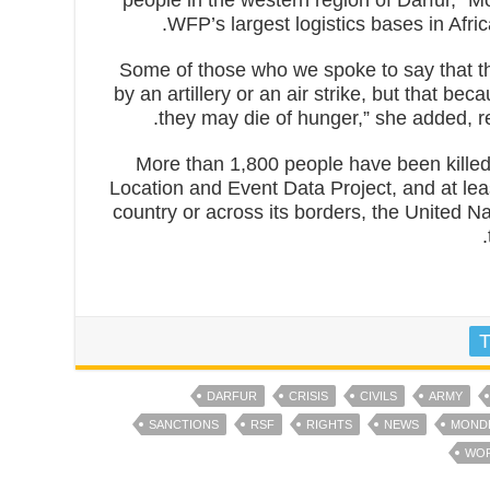
WFP’s largest logistics bases in Afric
“Some of those who we spoke to say that th
by an artillery or an air strike, but that bec
they may die of hunger,” she added, ref
More than 1,800 people have been killed
Location and Event Data Project, and at leas
country or across its borders, the United N
T
DARFUR
CRISIS
CIVILS
ARMY
SANCTIONS
RSF
RIGHTS
NEWS
MOND
WO