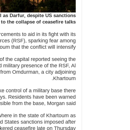
l as Darfur, despite US sanctions
o the collapse of ceasefire talks.
ments to aid in its fight with its
Forces (RSF), sparking fear among
um that the conflict will intensify.
of the capital reported seeing the
 military presence of the RSF, Al
from Omdurman, a city adjoining
Khartoum.
 control of a military base there
days. Residents have been warned
sible from the base, Morgan said.
where in the state of Khartoum as
ted States sanctions imposed after
kered ceasefire late on Thursday.