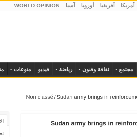
أمريكا
أفريقيا
أوروبا
آسيا
WORLD OPINION
مجتمع
ثقافة وفنون
رياضة
فيديو
منوعات
مت
Non classé
/
Sudan army brings in reinforceme
ال
Sudan army brings in reinforc
تع