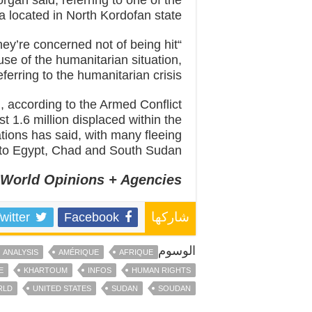
a located in North Kordofan state.
ey’re concerned not of being hit
ause of the humanitarian situation,
erring to the humanitarian crisis.
, according to the Armed Conflict
t 1.6 million displaced within the
ations has said, with many fleeing
to Egypt, Chad and South Sudan.
World Opinions + Agencies
witter
Facebook
شاركها
الوسوم
ANALYSIS
AMÉRIQUE
AFRIQUE
E
KHARTOUM
INFOS
HUMAN RIGHTS
RLD
UNITED STATES
SUDAN
SOUDAN