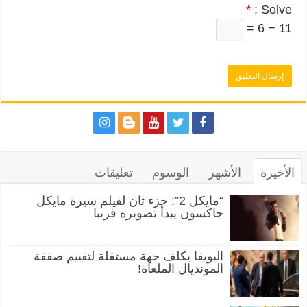
*
Solve :
11 − 6 =
الأخيرة
الأشهر
الوسوم
تعليقات
“مايكل 2”: جزء ثان لفيلم سيرة مايكل
جاكسون يبدأ تصويره قريبا
اليويفا يكلف جهة مستقلة لتقييم صفقة
المونديال الملغاة!