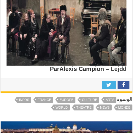
ParAlexis Campion
– Lejdd
الوسوم
INFOS
FRANCE
EUROPE
CULTURE
ARTS
WORLD
THÉÂTRE
NEWS
MONDE