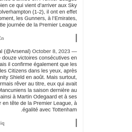
en ce qui vient d’arriver aux Sky
olverhampton (1-2), il ont en effet
moment, les Gunners, à l’Emirates,
8e journée de la Premier League.
En
October 8, 2023
— Arsenal (@Arsenal)
e douze victoires consécutives en
is il confirme également que les
les Citizens dans les yeux, après
ity Shield en août. Mais surtout,
ais rêver au titre, eux qui avait
Mancuniens la saison dernière au
 ainsi à Martin Odegaard et à ses
er en tête de la Premier League, à
égalité avec Tottenham.
piq