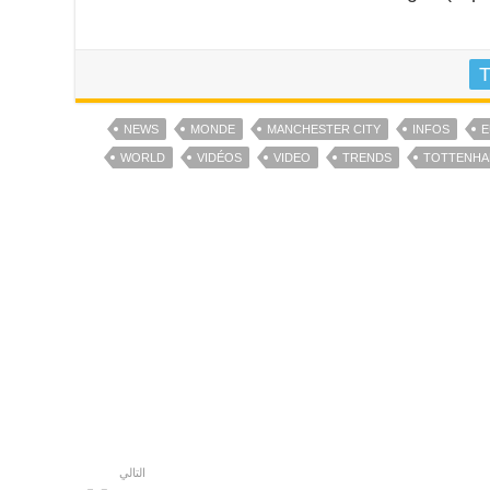
T
NEWS
MONDE
MANCHESTER CITY
INFOS
E
WORLD
VIDÉOS
VIDEO
TRENDS
TOTTENH
التالي