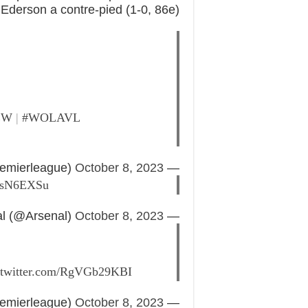
Ederson a contre-pied (1-0, 86e).
EW
|
#WOLAVL
October 8, 2023
— Premier League (@premierleague)
tIsN6EXSu
October 8, 2023
— Arsenal (@Arsenal)
.twitter.com/RgVGb29KBI
October 8, 2023
— Premier League (@premierleague)