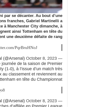
i par se décanter. Au bout d’une
ns franches, Gabriel Martinelli a
face à Manchester City dimanche, à
ignent ainsi Tottenham en tête du
ent une deuxième défaite de rang.
itter.com/PqrBruHNoJ
October 8, 2023
— Arsenal (@Arsenal)
 journée de la saison de Premier
 (1-0), à l’issue d’un match très
x au classement et reviennent au
ttenham en tête du Championnat.
Qo8
October 8, 2023
— Arsenal (@Arsenal)
ches d’affilée en Premier League