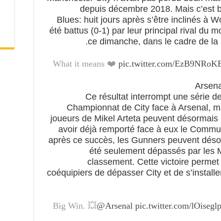
depuis décembre 2018. Mais c’est bi
Blues: huit jours après s’être inclinés à W
été battus (0-1) par leur principal rival du 
ce dimanche, dans le cadre de la 
What it means ❤️
pic.twitter.com/EzB9NRoK
Ce résultat interrompt une série d
Championnat de City face à Arsenal, ma
joueurs de Mikel Arteta peuvent désormais 
avoir déjà remporté face à eux le Commun
après ce succès, les Gunners peuvent désorm
été seulement dépassés par les 
classement. Cette victoire permet
coéquipiers de dépasser City et de s’install
Big Win. 💥
@Arsenal
pic.twitter.com/lOisegl