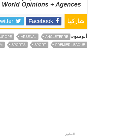
World Opinions + Agences
witter
Facebook
شاركها
الوسوم
UROPE
ARSENAL
ANGLETERRE
AM
SPORTS
SPORT
PREMIER LEAGUE
السابق