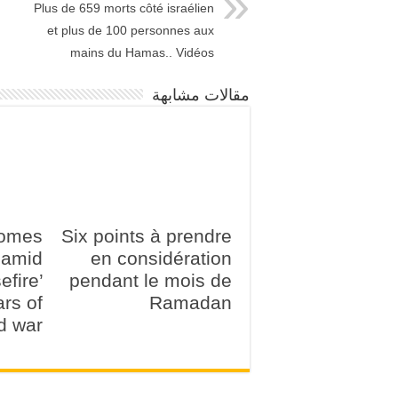
Plus de 659 morts côté israélien
et plus de 100 personnes aux
mains du Hamas.. Vidéos
مقالات مشابهة
comes
Six points à prendre
amid
en considération
efire’
pendant le mois de
ars of
Ramadan
d war