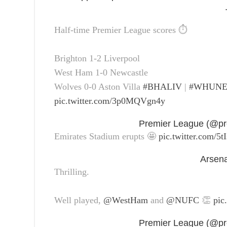
Half-time Premier League scores ⏱️
Brighton 1-2 Liverpool
West Ham 1-0 Newcastle
Wolves 0-0 Aston Villa
#BHALIV
|
#WHUN
pic.twitter.com/3p0MQVgn4y
Emirates Stadium erupts 🤩
pic.twitter.com/5
Thrilling.
Well played,
@WestHam
and
@NUFC
👏
pic