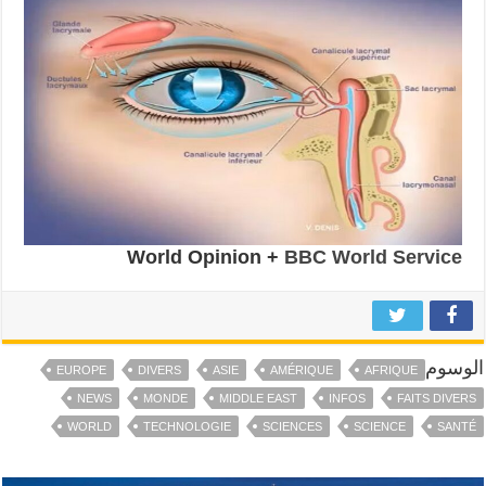
World Opinion +
BBC World Service
الوسوم
EUROPE
DIVERS
ASIE
AMÉRIQUE
AFRIQUE
NEWS
MONDE
MIDDLE EAST
INFOS
FAITS DIVERS
WORLD
TECHNOLOGIE
SCIENCES
SCIENCE
SANTÉ