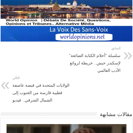
السابق
سلسلة “أحلام الكتابة الضائعة”
لإسكندر حبش.. خريطة لروائع
الأدب العالمي
التالي
الولايات المتحدة في قبضة عاصفة
قطبية قارسة من الجنوب إلى
الشمال الشرقي.. فيديو
مقالات مشابهة