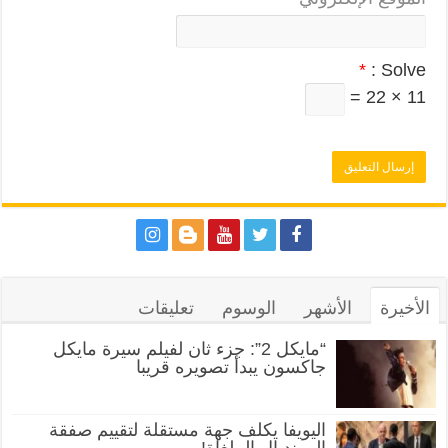
*
Solve :
11 × 22 =
الأخيرة
الأشهر
الوسوم
تعليقات
“مايكل 2”: جزء ثان لفيلم سيرة مايكل
جاكسون يبدأ تصويره قريبا
اليويفا يكلف جهة مستقلة لتقييم صفقة