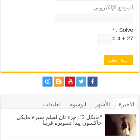
الموقع الإلكتروني
*
Solve :
27 + 4 =
الأخيرة
الأشهر
الوسوم
تعليقات
“مايكل 2”: جزء ثان لفيلم سيرة مايكل
جاكسون يبدأ تصويره قريبا