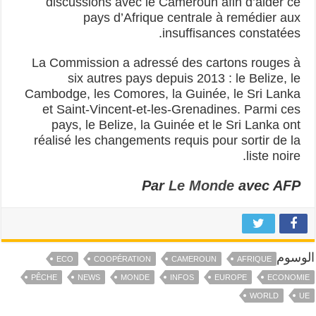
discussions avec le Cameroun afin d’aider ce
pays d’Afrique centrale à remédier aux
insuffisances constatées.
La Commission a adressé des cartons rouges à
six autres pays depuis 2013 : le Belize, le
Cambodge, les Comores, la Guinée, le Sri Lanka
et Saint-Vincent-et-les-Grenadines. Parmi ces
pays, le Belize, la Guinée et le Sri Lanka ont
réalisé les changements requis pour sortir de la
liste noire.
Par
Le Monde
avec AFP
الوسوم
ECO
COOPÉRATION
CAMEROUN
AFRIQUE
PÊCHE
NEWS
MONDE
INFOS
EUROPE
ECONOMIE
WORLD
UE