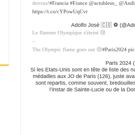
derrota!
#Francia
#France
@actubleus_
@Andi
https://t.co/cYPowUqCvr
Le flamme Olympique s'éteint 😢
–
The Olympic flame goes out 😢
#Paris2024
pi
Si les Etats-Unis sont en tête de liste des n
médailles aux JO de Paris (126), juste ava
sont repartis, comme souvent, bredouilles
l’instar de Sainte-Lucie ou de la D