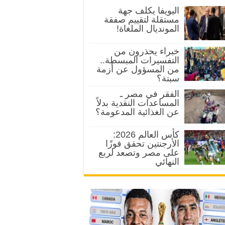
اليويفا يكلف جهة
مستقلة لتقييم صفقة
المونديال الملغاة!
خبراء يحذرون من
التفسيرات المبسطة..
من المسؤول عن أزمة
سبتة؟
الفقر في مصر ـ
المساعدات النقدية بدلاً
عن الغذائية المدعومة؟
كأس العالم 2026:
الأرجنتين تحقق فوزًا
على مصر وتصعد لربع
النهائي