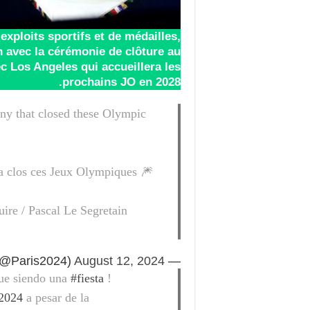
xploits sportifs et de médailles,
n avec la cérémonie de clôture au
c Los Angeles qui accueillera les
prochains JO en 2028.
ony that closed these Olympic
 a clos ces Jeux Olympiques 🎆
ire / Pascal Le Segretain
August 12, 2024
— Paris 2024 (@Paris2024)
gue siendo una
#fiesta
!
s2024
a pesar de la