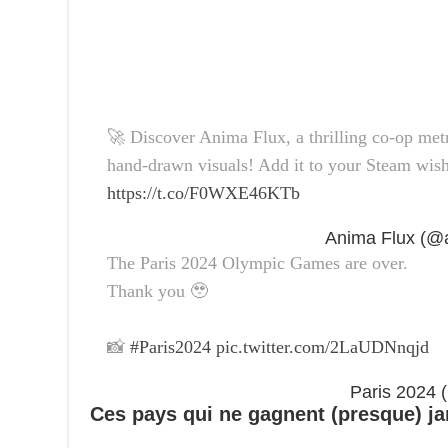
🚀 Discover Anima Flux, a thrilling co-op me
hand-drawn visuals! Add it to your Steam wish
https://t.co/F0WXE46KTb
The Paris 2024 Olympic Games are over.
Thank you 🥹
📸
#Paris2024
pic.twitter.com/2LaUDNnqjd
Ces pays qui ne gagnent (presque) j