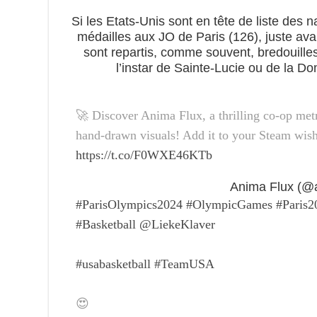
Si les Etats-Unis sont en tête de liste des n
médailles aux JO de Paris (126), juste ava
sont repartis, comme souvent, bredouilles
l’instar de Sainte-Lucie ou de la D
🚀 Discover Anima Flux, a thrilling co-op me
hand-drawn visuals! Add it to your Steam wish
https://t.co/F0WXE46KTb
#ParisOlympics2024
#OlympicGames
#Paris2
#Basketball
@LiekeKlaver
#usabasketball
#TeamUSA
😍