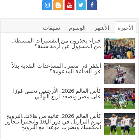
الأخيرة
الأشهر
الوسوم
تعليقات
خبراء يحذرون من التفسيرات المبسطة..
من المسؤول عن أزمة سبتة؟
الفقر في مصر ـ المساعدات النقدية بدلاً
عن الغذائية المدعومة؟
كأس العالم 2026: الأرجنتين تحقق فوزًا
على مصر وتصعد لربع النهائي
كأس العالم 2026: ثنائية من هالاند..النرويج
تهزم البرازيل في دور الـ16 وإنجلترا تتجاوز
المكسيك وتضرب موعداً مع النرويج