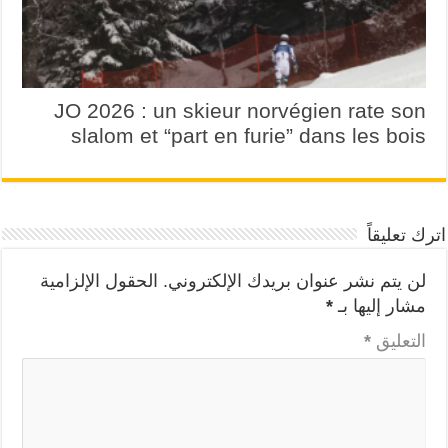
JO 2026 : un skieur norvégien rate son
slalom et “part en furie” dans les bois
اترك تعليقاً
لن يتم نشر عنوان بريدك الإلكتروني.
الحقول الإلزامية
مشار إليها بـ
*
التعليق
*