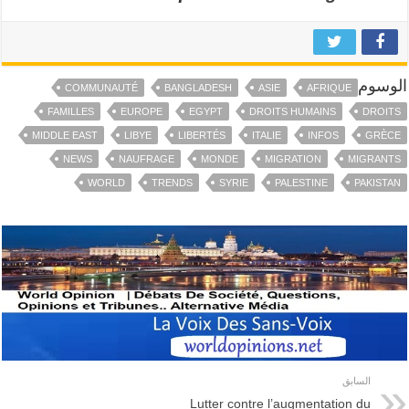
الوسوم
COMMUNAUTÉ
BANGLADESH
ASIE
AFRIQUE
FAMILLES
EUROPE
EGYPT
DROITS HUMAINS
DROITS
MIDDLE EAST
LIBYE
LIBERTÉS
ITALIE
INFOS
GRÈCE
NEWS
NAUFRAGE
MONDE
MIGRATION
MIGRANTS
WORLD
TRENDS
SYRIE
PALESTINE
PAKISTAN
السابق
Lutter contre l’augmentation du