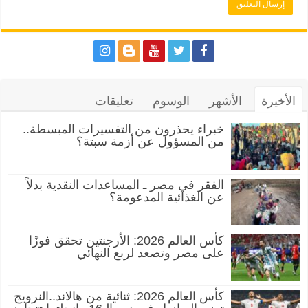
الأخيرة
الأشهر
الوسوم
تعليقات
خبراء يحذرون من التفسيرات المبسطة..
من المسؤول عن أزمة سبتة؟
الفقر في مصر ـ المساعدات النقدية بدلاً
عن الغذائية المدعومة؟
كأس العالم 2026: الأرجنتين تحقق فوزًا
على مصر وتصعد لربع النهائي
كأس العالم 2026: ثنائية من هالاند..النرويج