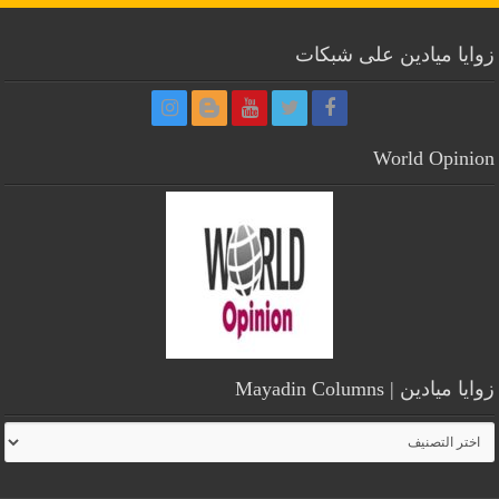
زوايا ميادين على شبكات
World Opinion
زوايا ميادين | Mayadin Columns
زوايا
ميادين
|