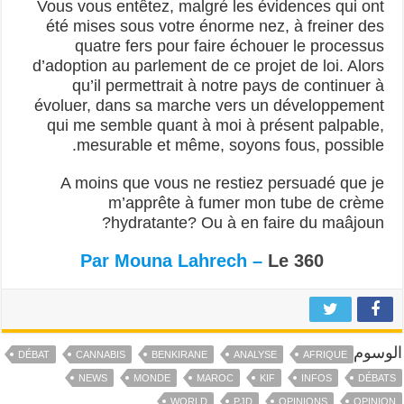
Vous vous entêtez, malgré les évidences qui ont
été mises sous votre énorme nez, à freiner des
quatre fers pour faire échouer le processus
d’adoption au parlement de ce projet de loi. Alors
qu’il permettrait à notre pays de continuer à
évoluer, dans sa marche vers un développement
qui me semble quant à moi à présent palpable,
mesurable et même, soyons fous, possible.
A moins que vous ne restiez persuadé que je
m’apprête à fumer mon tube de crème
hydratante? Ou à en faire du maâjoun?
Par Mouna Lahrech –
Le 360
الوسوم
DÉBAT
CANNABIS
BENKIRANE
ANALYSE
AFRIQUE
NEWS
MONDE
MAROC
KIF
INFOS
DÉBATS
WORLD
PJD
OPINIONS
OPINION