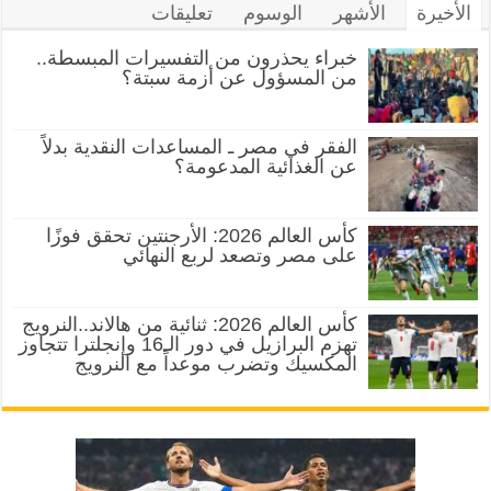
الأخيرة
الأشهر
الوسوم
تعليقات
خبراء يحذرون من التفسيرات المبسطة..
من المسؤول عن أزمة سبتة؟
الفقر في مصر ـ المساعدات النقدية بدلاً
عن الغذائية المدعومة؟
كأس العالم 2026: الأرجنتين تحقق فوزًا
على مصر وتصعد لربع النهائي
كأس العالم 2026: ثنائية من هالاند..النرويج
تهزم البرازيل في دور الـ16 وإنجلترا تتجاوز
المكسيك وتضرب موعداً مع النرويج