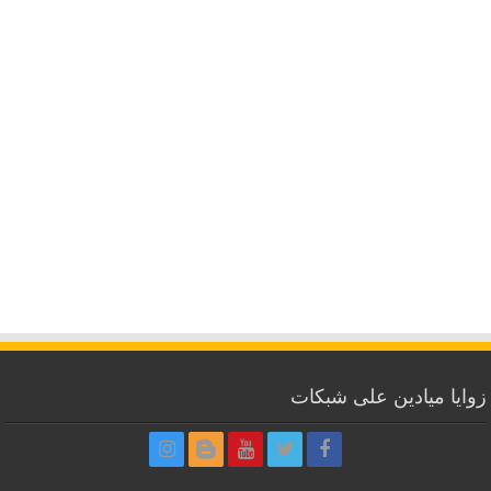
زوايا ميادين على شبكات