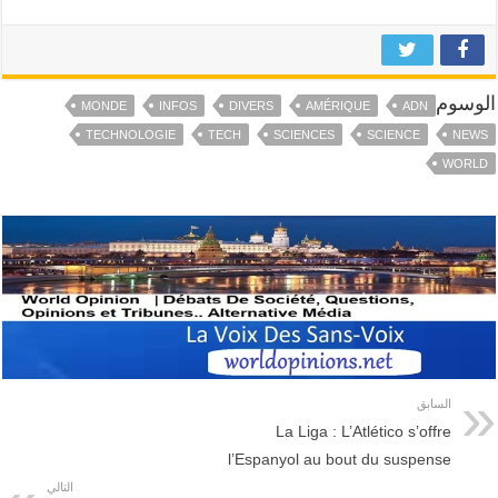
الوسوم
MONDE
INFOS
DIVERS
AMÉRIQUE
ADN
TECHNOLOGIE
TECH
SCIENCES
SCIENCE
NEWS
WORLD
السابق
La Liga : L’Atlético s’offre
l’Espanyol au bout du suspense
التالي