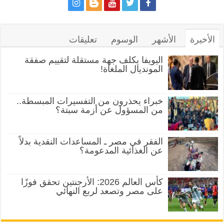
الأخيرة
الأشهر
الوسوم
تعليقات
اليويفا يكلف جهة مستقلة لتقييم صفقة
المونديال الملغاة!
خبراء يحذرون من التفسيرات المبسطة..
من المسؤول عن أزمة سبتة؟
الفقر في مصر ـ المساعدات النقدية بدلاً
عن الغذائية المدعومة؟
كأس العالم 2026: الأرجنتين تحقق فوزًا
على مصر وتصعد لربع النهائي