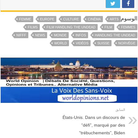
الوسوم
FEMME
EUROPE
CULTURE
CINÉMA
ARTS
FILMS
FILM HANDLING THE UNDEAD
FILM
FEMMES
NIFFF
NEWS
MONDE
INFOS
HANDLING THE UNDEAD
WORLD
VIDÉOS
SUISSE
NORVÈGE
السابق
États-Unis. Dans un discours de
“défi”, marqué par des
“trébuchements”, Biden