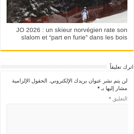
JO 2026 : un skieur norvégien rate son
slalom et “part en furie” dans les bois
اترك تعليقاً
لن يتم نشر عنوان بريدك الإلكتروني.
الحقول الإلزامية
مشار إليها بـ
*
التعليق
*