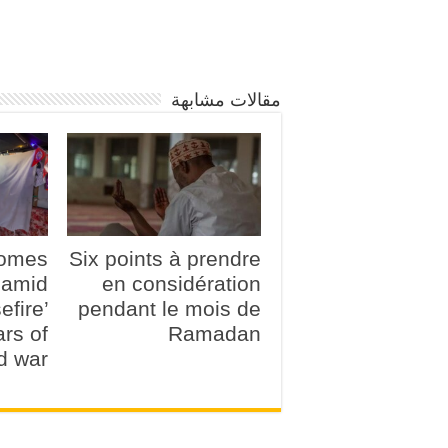
مقالات مشابهة
comes
Six points à prendre
amid
en considération
efire’
pendant le mois de
ars of
Ramadan
d war