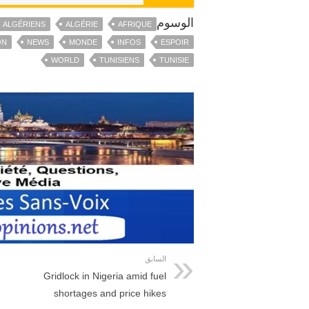
الوسوم
ALGÉRIENS
ALGÉRIE
AFRIQUE
ON
NEWS
MONDE
INFOS
ESPOIR
WORLD
TUNISIENS
TUNISIE
السابق
Gridlock in Nigeria amid fuel
shortages and price hikes