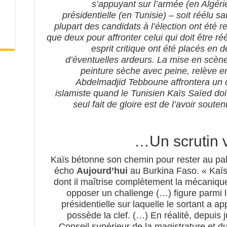
s’appuyant sur l’armée (en Algérie)
présidentielle (en Tunisie) – soit réélu s
plupart des candidats à l’élection ont été r
que deux pour affronter celui qui doit être ré
esprit critique ont été placés en 
d’éventuelles ardeurs. La mise en scène
peinture sèche avec peine, relève en
Abdelmadjid Tebboune affrontera un c
islamiste quand le Tunisien Kaïs Saïed doi
seul fait de gloire est de l’avoir sout
Un scrutin v
« Kaïs bétonne son chemin pour rester au pa
écho
Aujourd’hui
au Burkina Faso. « Kaïs 
dont il maîtrise complètement la mécanique.
opposer un challenge (…) figure parmi 
présidentielle sur laquelle le sortant a a
possède la clef. (…) En réalité, depuis j
Conseil supérieur de la magistrature et d