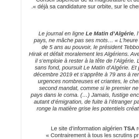
déjà sa candidature sur orbite, sur le chem
Le journal en ligne
Le Matin d’Algérie
, 
pays, ne mâche pas ses mots… « L’heure es
de 5 ans au pouvoir, le président Tebbo
Hirak et défait moralement les Algériens. Av
il s’emploie à rester à la tête de l’Algér
sans fond, poursuit Le Matin d’Algérie. Et 
décembre 2019 et s’apprête à 79 ans à rem
urgences nombreuses et criantes, le chef 
second mandat, comme si le premier ne lu
pays dans le coma. (…) Jamais, fustige encor
autant d’émigration, de fuite à l’étranger 
ronge la matière grise les potentiels créa
Le site d’information algérien
TSA
r
« Contrairement à tous les scrutins p