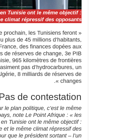
 en Tunisie ont le même objectif :
me climat répressif des opposants.
e prochain, les Tunisiens feront
u plus de 45 millions d’habitants,
a France, des finances dopées aux
ars de réserves de change, 3e PIB
nisie, 965 kilomètres de frontières
uasiment pas d’hydrocarbures, un
’Algérie, 8 milliards de réserves de
changes ».
Pas de contestation !
r le plan politique, c’est le même
ays, note Le Point Afrique : « les
t en Tunisie ont le même objectif :
re et le même climat répressif des
r que le président sortant – l’un