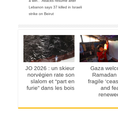
a win.. Attacks resume after
Lebanon says 37 killed in Israeli
strike on Beirut
JO 2026 : un skieur
Gaza wel
norvégien rate son
Ramadan 
slalom et “part en
fragile ‘ceas
furie” dans les bois
and fe
renewe