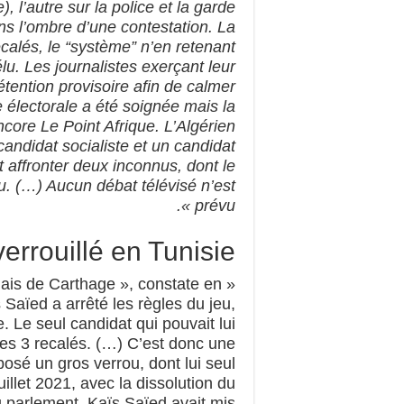
, l’autre sur la police et la garde
ans l’ombre d’une contestation. La
ecalés, le “système” n’en retenant
élu. Les journalistes exerçant leur
détention provisoire afin de calmer
 électorale a été soignée mais la
core Le Point Afrique. L’Algérien
andidat socialiste et un candidat
t affronter deux inconnus, dont le
enu. (…) Aucun débat télévisé n’est
prévu ».
errouillé en Tunisie…
lais de Carthage », constate en
Saïed a arrêté les règles du jeu,
 Le seul candidat qui pouvait lui
les 3 recalés. (…) C’est donc une
pposé un gros verrou, dont lui seul
uillet 2021, avec la dissolution du
u parlement, Kaïs Saïed avait mis