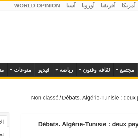
أمريكا
أفريقيا
أوروبا
آسيا
WORLD OPINION
مجتمع
ثقافة وفنون
رياضة
فيديو
منوعات
مت
Non classé
/
Débats. Algérie-Tunisie : deux 
ال
Débats. Algérie-Tunisie : deux pay
تع