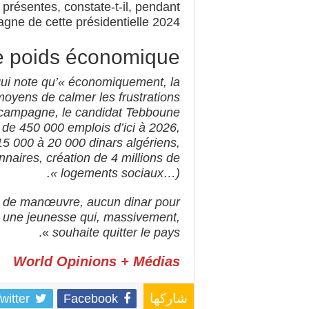
 présentes, constate-t-il, pendant
e de cette présidentielle 2024 ».
e poids économique…
ui note qu’« économiquement, la
 moyens de calmer les frustrations
a campagne, le candidat Tebboune
 de 450 000 emplois d’ici à 2026,
5 000 à 20 000 dinars algériens,
naires, création de 4 millions de
logements sociaux…) ».
 de manœuvre, aucun dinar pour
r une jeunesse qui, massivement,
».
souhaite quitter le pays
World Opinions + Médias
witter
Facebook
شاركها