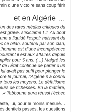
in d’une victoire sans coup férir ».
… et en Algérie
l’un des rares médias critiques du
t grave, s’exclame-t-il. Au bout
une a liquidé l’espoir naissant du
ec ce bilan, soutenu par son clan,
ie. L’homme est d’une incompétence
pourtant il est aux affaires depuis
piler pour 5 ans. (…) Malgré les
de l’État continue de parler d’un
i avait pas suffi pour plonger le
e le journal, l’Algérie n’a connu
par tous les moyens. Le défaitisme
teurs de richesses. En la matière,
Tebboune aura réussi l’échec ».
este, lui, pour le moins mesuré…
résidentiels passés, les questions