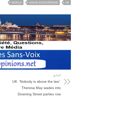
WORLD
UNION EUROPÉENNE
UE
السابق
UK. ‘Nobody is above the law’:
Theresa May wades into
Downing Street parties row