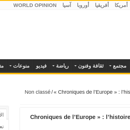
أمريكا
أفريقيا
أوروبا
آسيا
WORLD OPINION
مجتمع
ثقافة وفنون
رياضة
فيديو
منوعات
مت
Non classé
/
« Chroniques de l’Europe » : l’hi
ال
تع