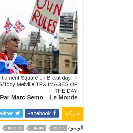
rliament Square on Brexit day, in
RS/Toby Melville TPX IMAGES OF
THE DAY
Par Marc Semo
– Le Monde
witter
Facebook
شاركها
الوسوم
HISTOIRE
EUROPE
DÉBATS