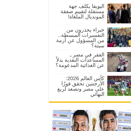
اليويفا يكلف جهة
مستقلة لتقييم صفقة
المونديال الملغاة!
خبراء يحذرون من
التفسيرات المبسطة..
من المسؤول عن أزمة
سبتة؟
الفقر في مصر ـ
المساعدات النقدية بدلاً
عن الغذائية المدعومة؟
كأس العالم 2026:
الأرجنتين تحقق فوزًا
على مصر وتصعد لربع
النهائي