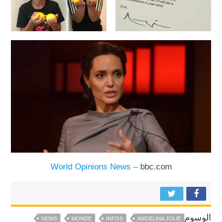
World Opinions News –
bbc.com
الوسوم
NEWS
MONDE
INFOS
ANGELINA JOLIE