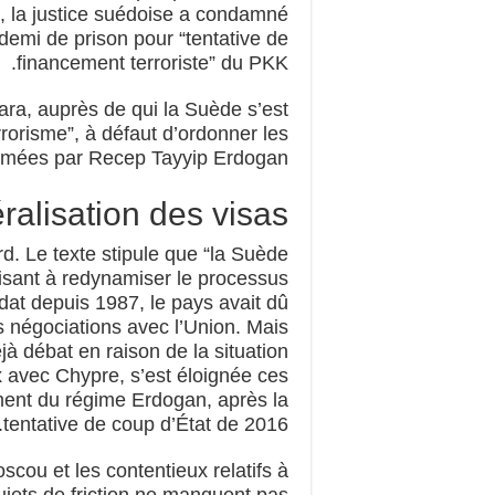
, la justice suédoise a condamné
 demi de prison pour “tentative de
financement terroriste” du PKK.
ara, auprès de qui la Suède s’est
rrorisme”, à défaut d’ordonner les
clamées par Recep Tayyip Erdogan.
éralisation des visas
rd. Le texte stipule que “la Suède
visant à redynamiser le processus
dat depuis 1987, le pays avait dû
 négociations avec l’Union. Mais
éjà débat en raison de la situation
 avec Chypre, s’est éloignée ces
ment du régime Erdogan, après la
tentative de coup d’État de 2016.
cou et les contentieux relatifs à
sujets de friction ne manquent pas.