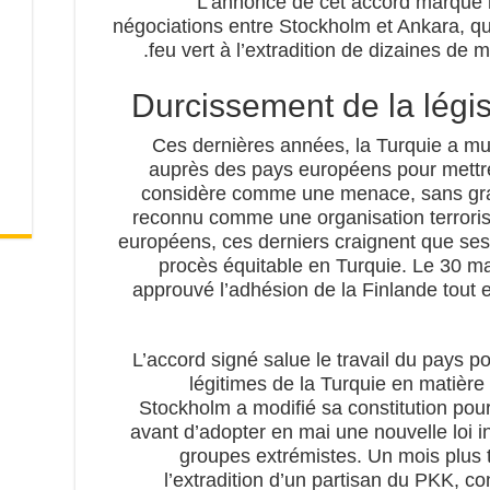
L’annonce de cet accord marque l’
négociations entre Stockholm et Ankara, qu
feu vert à l’extradition de dizaines de 
Durcissement de la législ
Ces dernières années, la Turquie a mul
auprès des pays européens pour mettre 
considère comme une menace, sans gra
reconnu comme une organisation terrorist
européens, ces derniers craignent que ses 
procès équitable en Turquie. Le 30 ma
approuvé l’adhésion de la Finlande tout 
L’accord signé salue le travail du pays 
légitimes de la Turquie en matièr
Stockholm a modifié sa constitution pour d
avant d’adopter en mai une nouvelle loi in
groupes extrémistes. Un mois plus
l’extradition d’un partisan du PKK, c