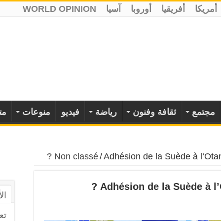
أمريكا
أفريقيا
أوروبا
آسيا
WORLD OPINION
مجتمع
ثقافة وفنون
رياضة
فيديو
منوعات
مت
Non classé
/
Adhésion de la Suède à l’Otan
Adhésion de la Suède à l’
ال
تع