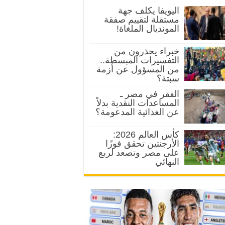
اليويفا يكلف جهة
مستقلة لتقييم صفقة
المونديال الملغاة!
خبراء يحذرون من
التفسيرات المبسطة..
من المسؤول عن أزمة
سبتة؟
الفقر في مصر ـ
المساعدات النقدية بدلاً
عن الغذائية المدعومة؟
كأس العالم 2026:
الأرجنتين تحقق فوزًا
على مصر وتصعد لربع
النهائي