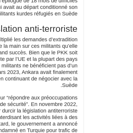
épilogue de 18 mois de difficiles
i avait au départ conditionné son
militants kurdes réfugiés en Suède.
ation anti-terroriste
tiplié les demandes d’extradition
la main sur ces militants qu’elle
nd succès. Bien que le PKK soit
e par l’UE et la plupart des pays
militants ne bénéficient pas d’un
rs 2023, Ankara avait finalement
en continuant de négocier avec la
Suède.
pour “répondre aux préoccupations
e de sécurité”. En novembre 2022,
urcir la législation antiterroriste
terdisant les activités liées à des
 tard, le gouvernement a annoncé
ondamné en Turquie pour trafic de