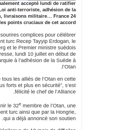
nalement accepté lundi de ratifier
Loi anti-terroriste, adhésion de la
s, livraisons militaire… France 24
les points cruciaux de cet accord.
sourires complices pour célébrer
ent turc Recep Tayyip Erdogan, le
rg et le Premier ministre suédois
resse, lundi 10 juillet en début de
 Turquie à l’adhésion de la Suède à
l’Otan.
 tous les alliés de l’Otan en cette
s forts et plus en sécurité”, s’est
félicité le chef de l’Alliance.
e
ir le 32
membre de l’Otan, une
ent turc ainsi que par la Hongrie,
qui a déjà annoncé son soutien.