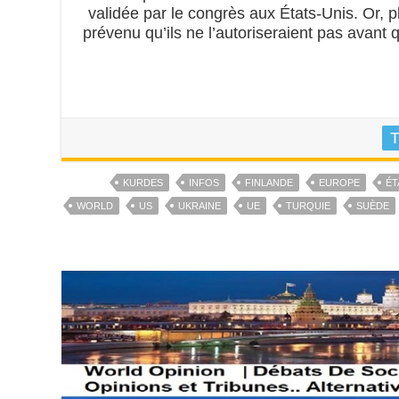
validée par le congrès aux États-Unis. Or,
prévenu qu’ils ne l’autoriseraient pas avant 
T
KURDES
INFOS
FINLANDE
EUROPE
ÉT
WORLD
US
UKRAINE
UE
TURQUIE
SUÈDE