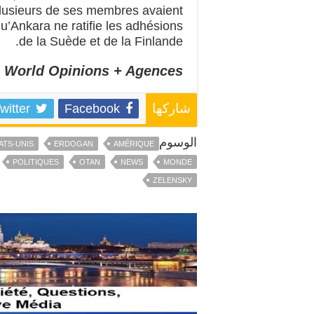
 plusieurs de ses membres avaient
qu’Ankara ne ratifie les adhésions
de la Suède et de la Finlande.
World Opinions + Agences
witter
Facebook
شاركها
الوسوم
ATS-UNIS
ERDOGAN
AMÉRIQUE
POLITIQUES
OTAN
NEWS
MONDE
ZELENSKY