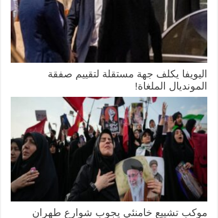
اليويفا يكلف جهة مستقلة لتقييم صفقة
المونديال الملغاة!
موكب تشييع خامنئي يجوب شوارع طهران