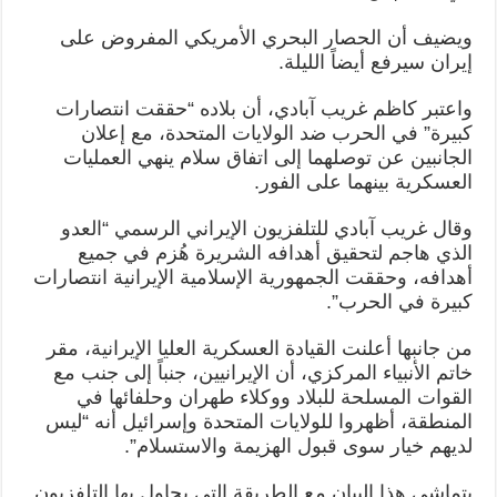
ويضيف أن الحصار البحري الأمريكي المفروض على
إيران سيرفع أيضاً الليلة.
واعتبر كاظم غريب آبادي، أن بلاده “حققت انتصارات
كبيرة” في الحرب ضد الولايات المتحدة، مع إعلان
الجانبين عن توصلهما إلى اتفاق سلام ينهي العمليات
العسكرية بينهما على الفور.
وقال غريب آبادي للتلفزيون الإيراني الرسمي “العدو
الذي هاجم لتحقيق أهدافه الشريرة هُزم في جميع
أهدافه، وحققت الجمهورية الإسلامية الإيرانية انتصارات
كبيرة في الحرب”.
من جانبها أعلنت القيادة العسكرية العليا الإيرانية، مقر
خاتم الأنبياء المركزي، أن الإيرانيين، جنباً إلى جنب مع
القوات المسلحة للبلاد ووكلاء طهران وحلفائها في
المنطقة، أظهروا للولايات المتحدة وإسرائيل أنه “ليس
لديهم خيار سوى قبول الهزيمة والاستسلام”.
يتماشى هذا البيان مع الطريقة التي يحاول بها التلفزيون