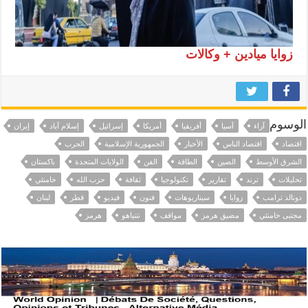
زوايا ميادين + وكالات
الوسوم
آراء
آسيا
أفريقيا
أمريكا
إسرائيل
إسلام آباد
إيران
اقتصاد
اقتصاد الناس
الأخبار
الجمهورية الإسلامية
الحرب
الشرق الأوسط
الصين
الطاقة
الفن
الولايات المتحدة
باكستان
تحليلات
ترند
تقارير
تكنولوجيا
ثقافة
حزب الله
خامنئي
دونالد ترامب
زوايا
سيناريوهات
فنون
فيديو
قطر
لبنان
مجتبى خامنئي
مضيق هرمز
مواقف
نتنياهو
هرمز