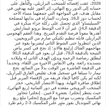
2026، عقب إقصائه للمنتخب البرازيلي، والتأهل على
حسابه إلى الدور ربع النهائي، إثر الفوز عليه بهدفين في
مقابل هدف، في المواجهة التي جمعتهما مساء الأحد
لحساب دور الـ16. وسارت المباراة في بدايتها لمصلحة
"السيليساو" الذي تحصل على ركلة جزاء مبكرة في
الدقيقة الـ14، غير أن لاعب الوسط برونو غيمارايش
أهدرها مفوتاً فرصة التقدم المريح. وهذا العقم الهجومي
البرازيلي قابله تنظيم تكتيكي صارم من النرويجيين،
الذين انتظروا حتى الشوط الثاني ليضربوا بقوة عبر
مهاجمهم الفتاك إرلينغ هالاند؛ إذ نجح في كسر بياض
النتيجة بالدقيقة الـ79، قبل أن يعود في الدقيقة الـ90
ليطلق رصاصة الرحمة ويدوّن الهدف الثاني له ولبلاده
بتسديدة رائعة. وفي الأنفاس الأخيرة من اللقاء، وتحديداً
في الدقيقة العاشرة من الوقت بدلاً من الضائع، نجح
نيمار دا سيلفا في تسجيل هدف تقليص الفارق للبرازيل،
لكنه لم يكن كافياً لإنقاذ فريقه من الإقصاء المرير قبل
إطلاق صافرة النهاية. وبهذا الانتصار التاريخي، حجز
المنتخب النرويجي مقعده في دور الثمانية (ربع النهائي)،
حيث ينتظر إنجلترا. بعشرة لاعبين.. إنجلترا تتجاوز
المكسيك وتضرب موعداً مع النرويج إنجلترا تبلغ ربع
نهائي المونديال بفوز مثير على المكسيك 3-2 رغم طرد