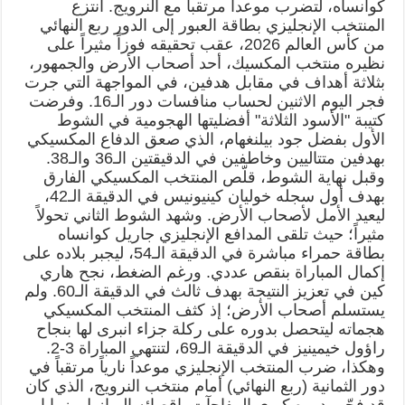
كوانساه، لتضرب موعداً مرتقباً مع النرويج. انتزع
المنتخب الإنجليزي بطاقة العبور إلى الدور ربع النهائي
من كأس العالم 2026، عقب تحقيقه فوزاً مثيراً على
نظيره منتخب المكسيك، أحد أصحاب الأرض والجمهور،
بثلاثة أهداف في مقابل هدفين، في المواجهة التي جرت
فجر اليوم الاثنين لحساب منافسات دور الـ16. وفرضت
كتيبة "الأسود الثلاثة" أفضليتها الهجومية في الشوط
الأول بفضل جود بيلنغهام، الذي صعق الدفاع المكسيكي
بهدفين متتاليين وخاطفين في الدقيقتين الـ36 والـ38.
وقبل نهاية الشوط، قلّص المنتخب المكسيكي الفارق
بهدف أول سجله خوليان كينيونيس في الدقيقة الـ42،
ليعيد الأمل لأصحاب الأرض. وشهد الشوط الثاني تحولاً
مثيراً؛ حيث تلقى المدافع الإنجليزي جاريل كوانساه
بطاقة حمراء مباشرة في الدقيقة الـ54، ليجبر بلاده على
إكمال المباراة بنقص عددي. ورغم الضغط، نجح هاري
كين في تعزيز النتيجة بهدف ثالث في الدقيقة الـ60. ولم
يستسلم أصحاب الأرض؛ إذ كثف المنتخب المكسيكي
هجماته ليتحصل بدوره على ركلة جزاء انبرى لها بنجاح
راؤول خيمينيز في الدقيقة الـ69، لتنتهي المباراة 3-2.
وهكذا، ضرب المنتخب الإنجليزي موعداً نارياً مرتقباً في
دور الثمانية (ربع النهائي) أمام منتخب النرويج، الذي كان
قد فجّر بدوره كبرى المفاجآت بإقصائه البرازيل. زوايا