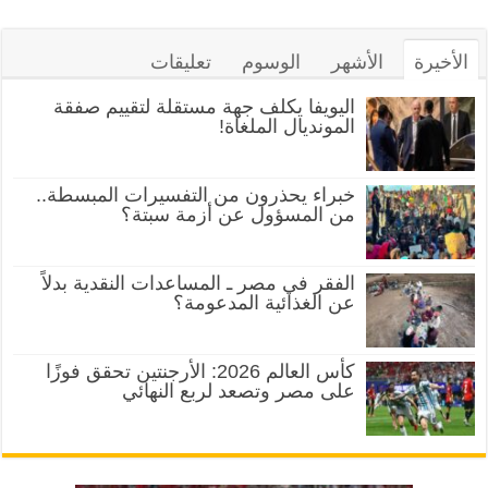
الأخيرة
الأشهر
الوسوم
تعليقات
اليويفا يكلف جهة مستقلة لتقييم صفقة
المونديال الملغاة!
خبراء يحذرون من التفسيرات المبسطة..
من المسؤول عن أزمة سبتة؟
الفقر في مصر ـ المساعدات النقدية بدلاً
عن الغذائية المدعومة؟
كأس العالم 2026: الأرجنتين تحقق فوزًا
على مصر وتصعد لربع النهائي