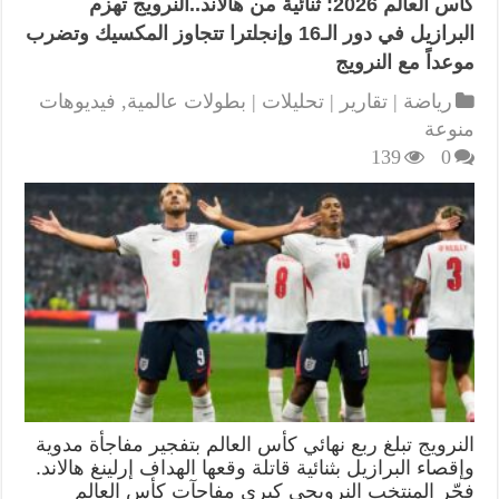
كأس العالم 2026: ثنائية من هالاند..النرويج تهزم
البرازيل في دور الـ16 وإنجلترا تتجاوز المكسيك وتضرب
موعداً مع النرويج
رياضة | تقارير | تحليلات | بطولات عالمية
,
فيديوهات
منوعة
139
0
النرويج تبلغ ربع نهائي كأس العالم بتفجير مفاجأة مدوية
وإقصاء البرازيل بثنائية قاتلة وقعها الهداف إرلينغ هالاند.
فجّر المنتخب النرويجي كبرى مفاجآت كأس العالم