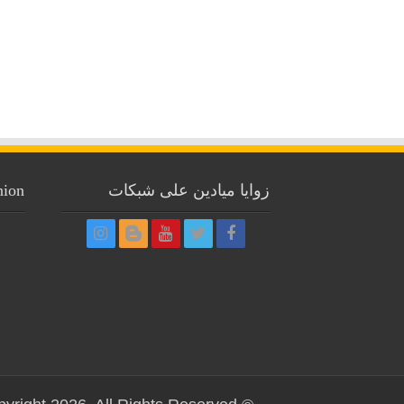
nion
زوايا ميادين على شبكات