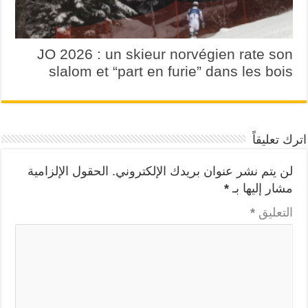
JO 2026 : un skieur norvégien rate son
slalom et “part en furie” dans les bois
اترك تعليقاً
لن يتم نشر عنوان بريدك الإلكتروني.
الحقول الإلزامية
مشار إليها بـ
*
التعليق
*