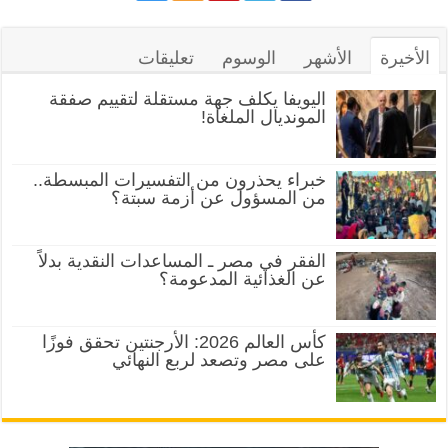
الأخيرة
الأشهر
الوسوم
تعليقات
اليويفا يكلف جهة مستقلة لتقييم صفقة
المونديال الملغاة!
خبراء يحذرون من التفسيرات المبسطة..
من المسؤول عن أزمة سبتة؟
الفقر في مصر ـ المساعدات النقدية بدلاً
عن الغذائية المدعومة؟
كأس العالم 2026: الأرجنتين تحقق فوزًا
على مصر وتصعد لربع النهائي