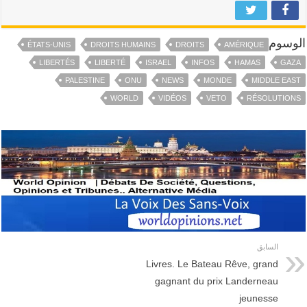
الوسوم
ÉTATS-UNIS
DROITS HUMAINS
DROITS
AMÉRIQUE
LIBERTÉS
LIBERTÉ
ISRAEL
INFOS
HAMAS
GAZA
PALESTINE
ONU
NEWS
MONDE
MIDDLE EAST
WORLD
VIDÉOS
VETO
RÉSOLUTIONS
السابق
Livres. Le Bateau Rêve, grand
gagnant du prix Landerneau
jeunesse