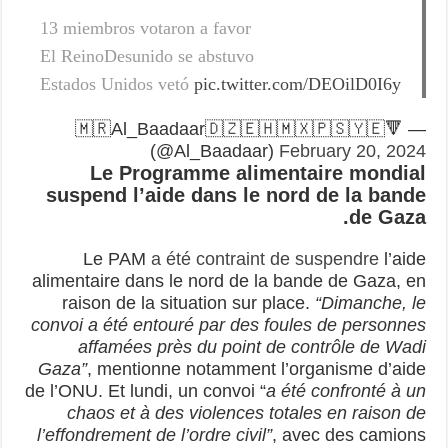
13 miembros votaron a favor
El ReinoDesunido se abstuvo
Estados Unidos vetó
pic.twitter.com/DEOilD0I6y
— 🔻🇲🇷Al_Baadaar🇩🇿🇪🇭🇲🇽🇵🇸🇾🇪
(@Al_Baadaar)
February 20, 2024
Le Programme alimentaire mondial
suspend l’aide dans le nord de la bande
de Gaza.
Le PAM
a été contraint de suspendre
l’aide
alimentaire dans le nord de la bande de Gaza, en
raison de la situation sur place.
“Dimanche, le
convoi a été entouré par des foules de personnes
affamées près du point de contrôle de Wadi
Gaza”
, mentionne notamment l’organisme d’aide
de l’ONU. Et lundi, un convoi “
a été confronté à un
chaos et à des violences totales en raison de
l’effondrement de l’ordre civil”
, avec des camions