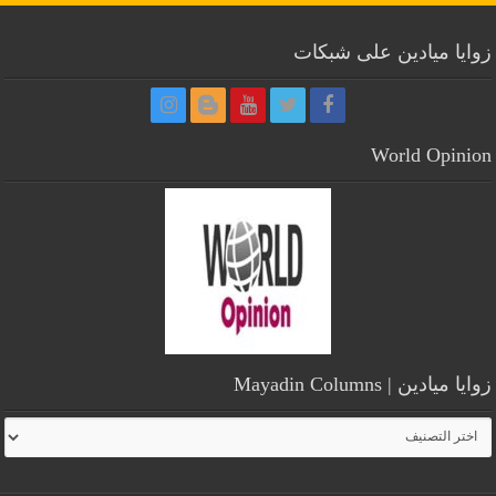
زوايا ميادين على شبكات
World Opinion
زوايا ميادين | Mayadin Columns
زوايا
ميادين
|