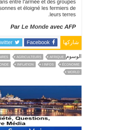
 ans entre l’armée et des groupes
rsonnes et éloigné les fermiers de
leurs terres.
Par
Le Monde
avec AFP
witter
Facebook
شاركها
الوسوم
AIRES
AGRICULTEURS
AFRIQUE
ONDE
INFLATION
I INFOS
ÉCONOMIE
WORLD