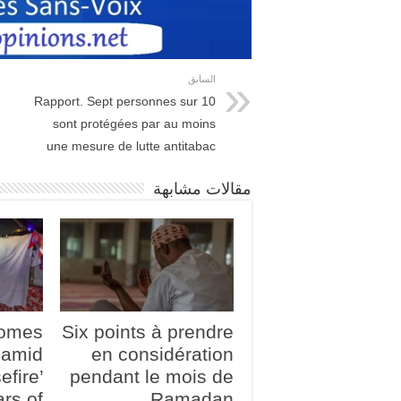
السابق
Rapport. Sept personnes sur 10
sont protégées par au moins
une mesure de lutte antitabac
مقالات مشابهة
comes
Six points à prendre
amid
en considération
efire’
pendant le mois de
ars of
Ramadan