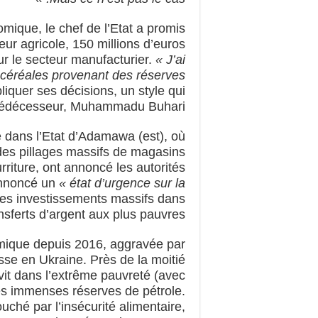
mique, le chef de l’Etat a promis
eur agricole, 150 millions d’euros
ur le secteur manufacturier.
« J’ai
céréales provenant des réserves
pliquer ses décisions, un style qui
prédécesseur, Muhammadu Buhari.
é dans l’Etat d’Adamawa (est), où
 des pillages massifs de magasins
rriture, ont annoncé les autorités
 annoncé un
« état d’urgence sur la
des investissements massifs dans
ansferts d’argent aux plus pauvres.
omique depuis 2016, aggravée par
sse en Ukraine. Près de la moitié
vit dans l’extrême pauvreté (avec
ses immenses réserves de pétrole.
uché par l’insécurité alimentaire,