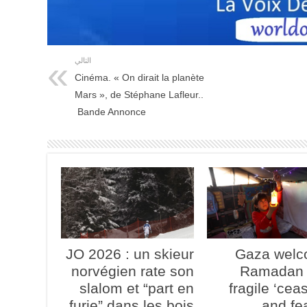
التالي
Cinéma. « On dirait la planète
Mars », de Stéphane Lafleur..
Bande Annonce
JO 2026 : un skieur
Gaza wel
norvégien rate son
Ramadan 
slalom et “part en
fragile ‘ceas
furie” dans les bois
and fe