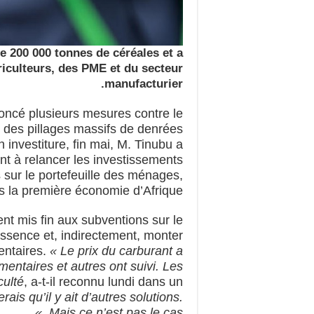
e 200 000 tonnes de céréales et a
riculteurs, des PME et du secteur
manufacturier.
noncé plusieurs mesures contre le
rès des pillages massifs de denrées
 investiture, fin mai, M. Tinubu a
t à relancer les investissements
 sur le portefeuille des ménages,
s la première économie d’Afrique.
nt mis fin aux subventions sur le
’essence et, indirectement, monter
mentaires.
« Le prix du carburant a
entaires et autres ont suivi. Les
culté
, a-t-il reconnu lundi dans un
rais qu’il y ait d’autres solutions.
Mais ce n’est pas le cas. »