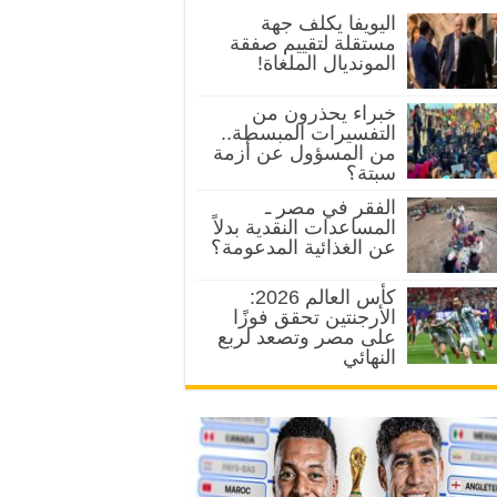
اليويفا يكلف جهة
مستقلة لتقييم صفقة
المونديال الملغاة!
خبراء يحذرون من
التفسيرات المبسطة..
من المسؤول عن أزمة
سبتة؟
الفقر في مصر ـ
المساعدات النقدية بدلاً
عن الغذائية المدعومة؟
كأس العالم 2026:
الأرجنتين تحقق فوزًا
على مصر وتصعد لربع
النهائي