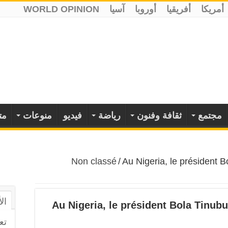
أمريكا
أفريقيا
أوروبا
آسيا
WORLD OPINION
مجتمع
ثقافة وفنون
رياضة
فيديو
منوعات
مت
Non classé
/
Au Nigeria, le président 
ال
Au Nigeria, le président Bola Tinu
تع