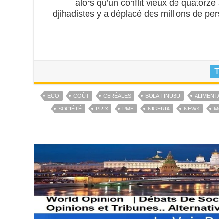
alors qu’un conflit vieux de quatorze
djihadistes y a déplacé des millions de pe
T
ECO
COÛT
CÉRÉALES
BOLA TINUBU
ALIMENT
SOCIÉTÉ
PRIX
PME
NIGERIA
NEWS
M