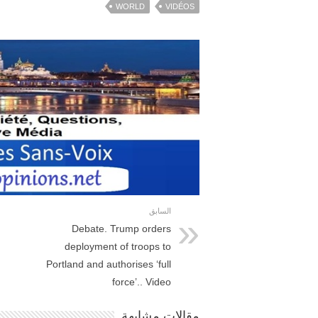
WORLD
VIDÉOS
السابق
Debate. Trump orders
deployment of troops to
Portland and authorises ‘full
force’.. Video
مقالات مشابهة