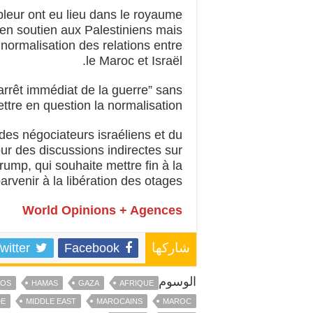
leur ont eu lieu dans le royaume
 en soutien aux Palestiniens mais
normalisation des relations entre
le Maroc et Israël.
arrêt immédiat de la guerre” sans
ttre en question la normalisation.
des négociateurs israéliens et du
r des discussions indirectes sur
ump, qui souhaite mettre fin à la
rvenir à la libération des otages.
World Opinions + Agences
witter
Facebook
شاركها
الوسوم
FOS
HAMAS
GAZA
AFRIQUE
E
MIDDLE EAST
MAROCAINS
MAROC