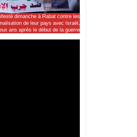
ifesté dimanche à Rabat contre les
alisation de leur pays avec Israël,
eux ans après le début de la guerre.