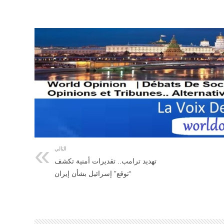
التالي
تهديد ترامب.. تقديرات أمنية تكشف
“توقع” إسرائيل بشأن إيران